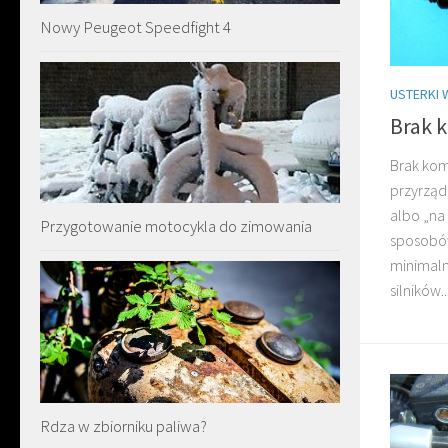
Nowy Peugeot Speedfight 4
USTERKI 
Brak 
Brak kom
przyrząd
albo „na
Przygotowanie motocykla do zimowania
sposobów
minimalne
silników..
Rdza w zbiorniku paliwa?