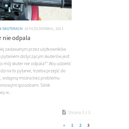
W SKUTERACH
26 PAŹDZIERNIKA, 2013
 nie odpala
iej zadawanym przez użytkowników
u pytaniem dotyczącym skuterów jest:
o mój skuter nie odpala?”. Aby udzielić
zi na to pytanie, trzeba przejść do
y, wstępną można bez problemu
omowymi sposobami. Silnik
y w...
Strona 3 z 3
«
1
2
3