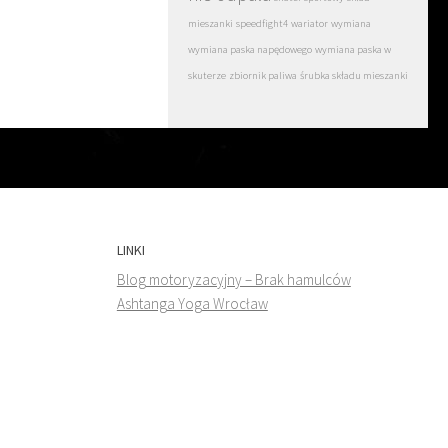
mieszanki
speedfight4
wariator
wymiana
wymiana paska napędowego
wymiana paska w
skuterze
zbiornik paliwa
śrubka składu mieszanki
LINKI
Blog motoryzacyjny – Brak hamulców
Ashtanga Yoga Wrocław