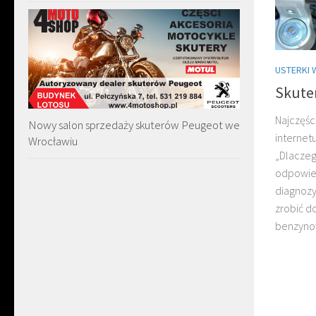
USTERKI 
Skuter
Najczęśc
Nowy salon sprzedaży skuterów Peugeot we
internet
Wrocławiu
„Dlaczeg
odpowied
diagnoz
zrobić d
benzynow