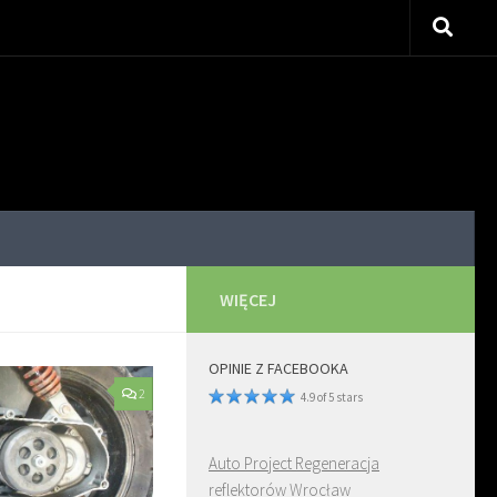
WIĘCEJ
OPINIE Z FACEBOOKA
2
4.9 of 5 stars
Auto Project Regeneracja
reflektorów Wrocław