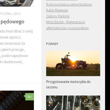
Rzeczoznawca samochodowy
Rafał Majewski
TYCZNIA, 2014
Zielony Parking
apędowego
MotoStarter - Regeneracja
alternatorów i rozruszników
adu musi dbać o swój
klowe oprócz
też smarować (w
PORADY
jakich pracuje,
), paski napędowe
i skuterowe)...
Przygotowanie motocykla do
sezonu
0