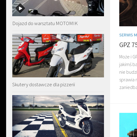
Dojazd do warsztatu MOTOMIK
SERWIS 
GPZ 75
Może i GP
jakimś b
nie budz
sprawia 
Skutery dostawcze dla pizzerii
zaniedban