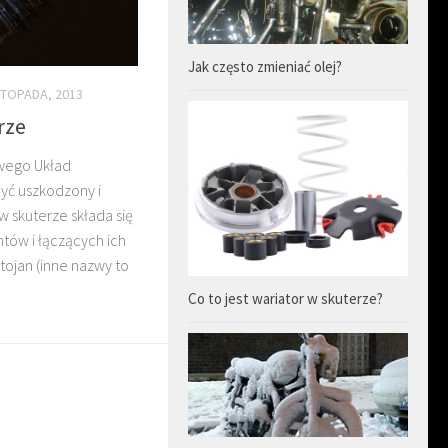
Jak często zmieniać olej?
STOPADA, 2013
rze
owego Układ
yć uszkodzony i
w skuterze składa się
tów i łączących ich
tojan (inne nazwy to
Co to jest wariator w skuterze?