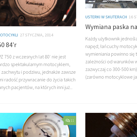
USTERKI W SKUTERACH
16 S
Wymiana paska n
MOTOCYKLI
27 STYCZNIA, 2014
Każdy użytkownik jednośl
0 84’r
napęd; łańcuchy motocy
wymieniania powinno się 
Z 750 z wczesnych lat 80′ nie jest
zależności od warunków w 
ardzo spektakularnym motocyklem,
zazwyczaj co 300-500 km
i zachwytu i podziwu, jednakże zawsze
(zarówno motocyklowe jak 
mi radość przywracanie do życia takich
ych pacjentów, na których inni już...
11