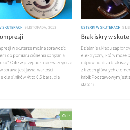
W SKUTERACH
9 LISTOPADA, 2013
USTERKI W SKUTERACH
9 LI
kompresji
Brak iskry w skute
presji w skuterze można sprawdzić
Działanie układu zapłon
em do pomiaru ciśnienia sprężania
elektryczny, który może b
 oko”. O ile w przypadku pierwszego ze
odpowiadać za brak iskry 
 sprawa jest jasna: wartości
z trzech głównych elemen
 dla silników 4t to 6,5 bara, dla
kabli: Podstawowym jest s
.
stator i...
17