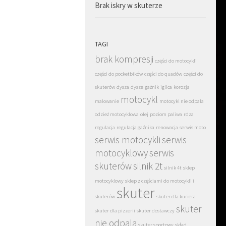
Brak iskry w skuterze
TAGI
brak kompresji
części do motocykli
części do pocketbików
części do quadów
części do
skuterów
dysza
dysze
gaźnik
iglica
korozja
motocykl
malowanie
motocykl nie odpala
odzież motocyklowa
olej
poziom paliwa
rdza
regulacja
regulacja gaźnika
renowacja
serwis moto
serwis motocykli
serwis
motocyklowy
serwis
skuterów
silnik 2t
silnik 4t
sklep
motocyklowy
sklep z częściami do motocykli i
skuter
skuterów
skuter dla kuriera
skuter
skuter dla pizzerii
skuter dostawczy
nie odpala
skuter sportowy
skład