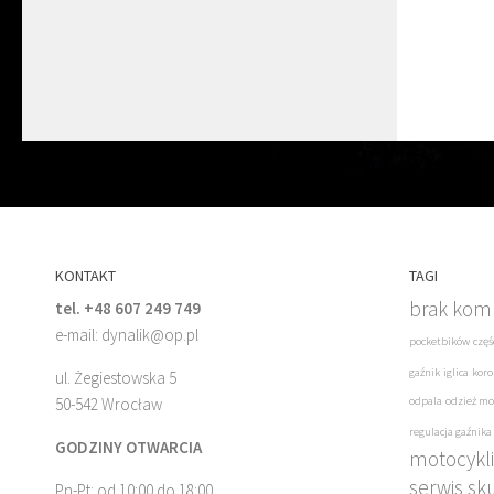
KONTAKT
TAGI
brak komp
tel. +48 607 249 749
e-mail: dynalik@op.pl
pocketbików
częś
gaźnik
iglica
koro
ul. Żegiestowska 5
50-542 Wrocław
odpala
odzież mo
regulacja gaźnika
GODZINY OTWARCIA
motocykli
serwis sk
Pn-Pt: od 10:00 do 18:00