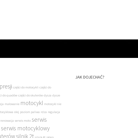
JAK DOJECHAĆ?
resji
części do motocykli
części do
ci do quadów
części do skuterów
dysza
dysze
motocykl
zja
malowanie
motocykl nie
tocyklowa
olej
poziom paliwa
rdza
regulacja
serwis
renowacja
serwis moto
serwis motocyklowy
uterów
silnik 2t
silnik 4t
sklep