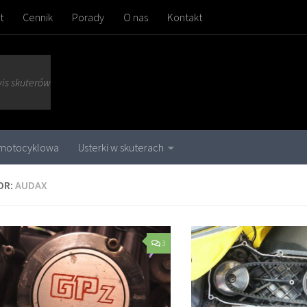
t
Cennik
Porady
O nas
Kontakt
wis skuterów
 motocyklowa
Usterki w skuterach
OR:
AUDAX
3