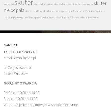
skuter
skuter
skuterów
skuter dla kuriera
skuter dla pizzerii
skuter dostawczy
nie odpala
skuter sportowy
skład mieszanki
speedfight4
wariator
wymiana
wymiana
paska napędowego
wymiana paska w skuterze
zbiornik paliwa
śrubka składu mieszanki
KONTAKT
tel. +48 607 249 749
e-mail: dynalik@op.pl
ul. Żegiestowska 5
50-542 Wrocław
GODZINY OTWARCIA
Pn-Pt: od 10:00 do 18:00
Sob: od 10:00 do 13:00
W okresie jesienno-zimowym w sobotę nieczynne.