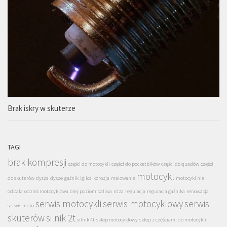
Brak iskry w skuterze
TAGI
brak kompresji
części do motocykli
części do pocketbików
części do quadów
części
motocykl
do skuterów
dysza
dysze
gaźnik
iglica
korozja
malowanie
motocykl nie
odpala
odzież motocyklowa
olej
poziom paliwa
rdza
regulacja
regulacja gaźnika
renowacja
serwis motocykli
serwis motocyklowy
serwis
serwis moto
skuterów
silnik 2t
silnik 4t
sklep motocyklowy
sklep z częściami do motocykli i