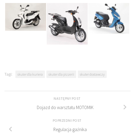
Tagi:
skuter dla kuriera
skuter dla pizzerii
skuter dostawczy
NASTĘPNY POST
Dojazd do warsztatu MOTOMIK
POPRZEDNI POST
Regulacja gaźnika