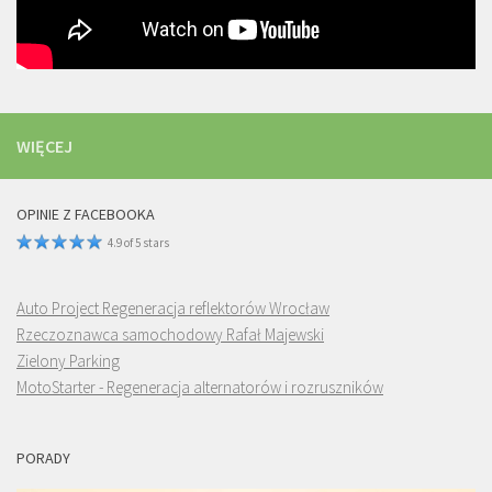
WIĘCEJ
OPINIE Z FACEBOOKA
4.9 of 5 stars
Auto Project Regeneracja reflektorów Wrocław
Rzeczoznawca samochodowy Rafał Majewski
Zielony Parking
MotoStarter - Regeneracja alternatorów i rozruszników
PORADY