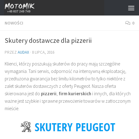
Przejdź do treści
NOWOŚCI
0
Skutery dostawcze dla pizzerii
PRZEZ
AUDAX
·
8 LIPCA, 2016
Klienci, którzy poszukują skuterów do pracy mają szczególne
wymagania. Tani serwis, odporność na intensywną eksploatację,
przedłużona gwarancja bez limitu kilometrów to tylko niektóre z
zalet skuterów dostawczych z oferty Peugeot. Nasza oferta
skierowana jest do
pizzerii
,
firm kurierskich
i innych, dla których
ważne jest szybkie i sprawne przewożenie towarów w zatłoczonym
mieście.