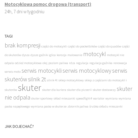
Motocyklowa pomoc drogowa (transport)
:
24h, 7 dni w tygodniu
TAGI
brak kompresji
części do motocykli
części do pocketbików
części do quadów
części
motocykl
do skuterów
dysza
dysze
gaźnik
iglica
korozja
malowanie
motocykl nie
odpala
odzież motocyklowa
olej
poziom paliwa
rdza
regulacja
regulacja gaźnika
renowacja
serwis motocykli
serwis motocyklowy
serwis
serwis moto
skuterów
silnik 2t
silnik 4t
sklep motocyklowy
sklep z częściami do motocykli i
skuter
skuter
skuterów
skuter dla kuriera
skuter dla pizzerii
skuter dostawczy
nie odpala
skuter sportowy
skład mieszanki
speedfight4
wariator
wymiana
wymiana
paska napędowego
wymiana paska w skuterze
zbiornik paliwa
śrubka składu mieszanki
JAK DOJECHAĆ?