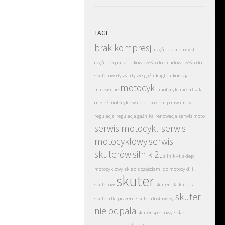
TAGI
brak kompresji
części do motocykli
części do pocketbików
części do quadów
części do
skuterów
dysza
dysze
gaźnik
iglica
korozja
motocykl
malowanie
motocykl nie odpala
odzież motocyklowa
olej
poziom paliwa
rdza
regulacja
regulacja gaźnika
renowacja
serwis moto
serwis motocykli
serwis
motocyklowy
serwis
skuterów
silnik 2t
silnik 4t
sklep
motocyklowy
sklep z częściami do motocykli i
skuter
skuterów
skuter dla kuriera
skuter
skuter dla pizzerii
skuter dostawczy
nie odpala
skuter sportowy
skład