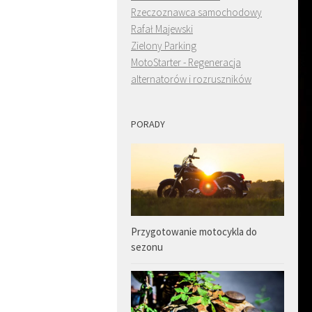
Rzeczoznawca samochodowy
Rafał Majewski
Zielony Parking
MotoStarter - Regeneracja
alternatorów i rozruszników
PORADY
Przygotowanie motocykla do
sezonu