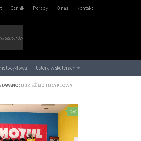
t
Cennik
Porady
O nas
Kontakt
wis skuterów
 motocyklowa
Usterki w skuterach
GOWANO:
ODZIEŻ MOTOCYKLOWA
0