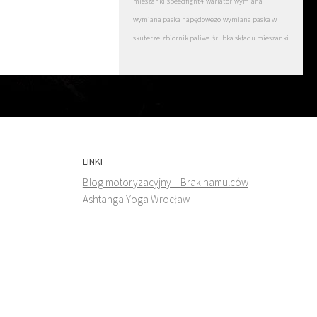
mieszanki
speedfight4
wariator
wymiana
wymiana paska napędowego
wymiana paska w
skuterze
zbiornik paliwa
śrubka składu mieszanki
LINKI
Blog motoryzacyjny – Brak hamulców
Ashtanga Yoga Wrocław