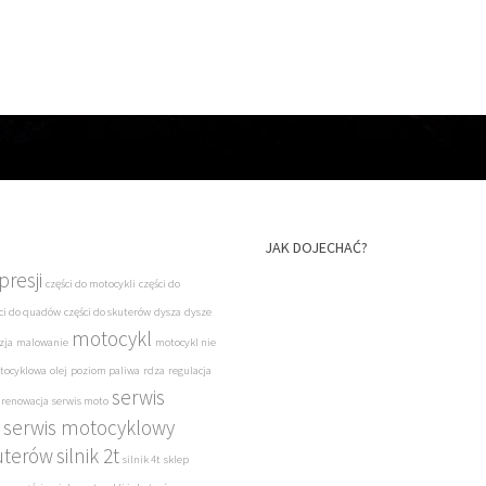
JAK DOJECHAĆ?
resji
części do motocykli
części do
ci do quadów
części do skuterów
dysza
dysze
motocykl
zja
malowanie
motocykl nie
tocyklowa
olej
poziom paliwa
rdza
regulacja
serwis
renowacja
serwis moto
serwis motocyklowy
uterów
silnik 2t
silnik 4t
sklep