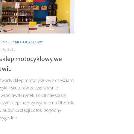
/
SKLEP MOTOCYKLOWY
CA, 2015
sklep motocyklowy we
awiu
twarty sklep motocyklowy z częściami
ykli i skuterów zaczął właśnie
 wrocławski rynek. Lokal mieści się
łczyńskiej, tuż przy wylocie na Oborniki
 w budynku stacji Lotos. Dogodny
 wygodne