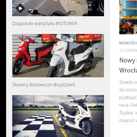
Dojazd do warsztatu MOTOMIK
NOWOŚCI
27 CZERW
Nowy 
Wrocł
Świeżo o
Skutery dostawcze dla pizzerii
do motoc
podbijać
na ul. Pe
Śląskie,
dojazd i