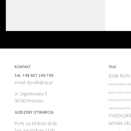
KONTAKT
TAGI
brak komp
tel. +48 607 249 749
e-mail: dynalik@op.pl
pocketbików
częś
gaźnik
iglica
koro
ul. Żegiestowska 5
50-542 Wrocław
odpala
odzież mo
regulacja gaźnika
GODZINY OTWARCIA
motocykli
serwis sk
Pn-Pt: od 10:00 do 18:00
Sob: od 10:00 do 13:00