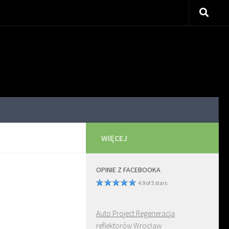
WIĘCEJ
OPINIE Z FACEBOOKA
4.9 of 5 stars
Auto Project Regeneracja
reflektorów Wrocław