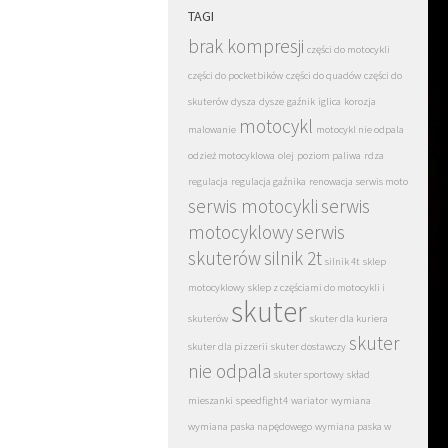
TAGI
brak kompresji
części do motocykli
części do pocketbików
części do quadów
części do
skuterów
dysza
dysze
gaźnik
iglica
korozja
motocykl
malowanie
motocykl nie odpala
odzież motocyklowa
olej
poziom paliwa
rdza
regulacja
regulacja gaźnika
renowacja
serwis moto
serwis motocykli
serwis
motocyklowy
serwis
skuterów
silnik 2t
silnik 4t
sklep
motocyklowy
sklep z częściami do motocykli i
skuter
skuterów
skuter dla kuriera
skuter
skuter dla pizzerii
skuter dostawczy
nie odpala
skuter sportowy
skład
mieszanki
speedfight4
wariator
wymiana
wymiana paska napędowego
wymiana paska w