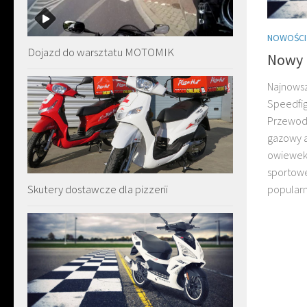
NOWOŚCI
Dojazd do warsztatu MOTOMIK
Nowy 
Najnowsz
Speedfig
Przewody
gazowy a
owiewek 
sportowej
Skutery dostawcze dla pizzerii
popularn