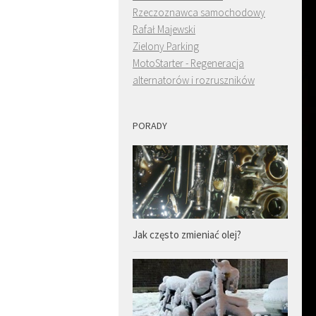
Rzeczoznawca samochodowy
Rafał Majewski
Zielony Parking
MotoStarter - Regeneracja
alternatorów i rozruszników
PORADY
Jak często zmieniać olej?