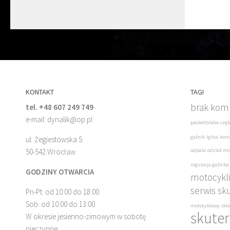
KONTAKT
TAGI
brak komp
tel. +48 607 249 749
e-mail: dynalik@op.pl
pocketbików
częś
gaźnik
iglica
koro
ul. Żegiestowska 5
50-542 Wrocław
odpala
odzież mo
regulacja gaźnika
GODZINY OTWARCIA
motocykli
serwis sk
Pn-Pt: od 10:00 do 18:00
Sob: od 10:00 do 13:00
motocyklowy
skl
skuter
W okresie jesienno-zimowym w sobotę
nieczynne.