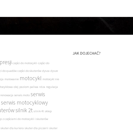
JAK DOJECHAĆ?
resji
części do motocykli
części do
ci do quadów
części do skuterów
dysza
dysze
motocykl
zja
malowanie
motocykl nie
tocyklowa
olej
poziom paliwa
rdza
regulacja
serwis
renowacja
serwis moto
serwis motocyklowy
uterów
silnik 2t
silnik 4t
sklep
ep z częściami do motocykli i skuterów
skuter dla kuriera
skuter dla pizzerii
skuter