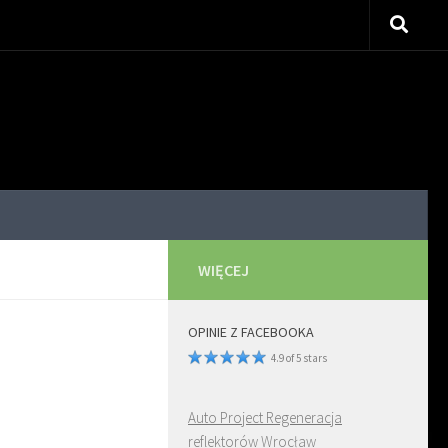
WIĘCEJ
OPINIE Z FACEBOOKA
4.9 of 5 stars
Auto Project Regeneracja
reflektorów Wrocław