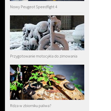
Nowy Peugeot Speedfight 4
Przygotowanie motocykla do zimowania
Rdza w zbiorniku paliwa?