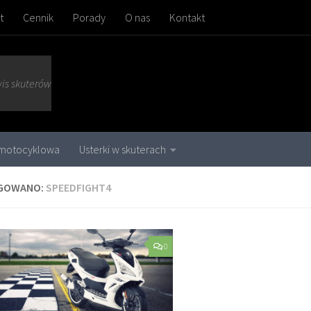
t
Cennik
Porady
O nas
Kontakt
wis skuterów
 motocyklowa
Usterki w skuterach
GOWANO:
SPEEDFIGHT4
0