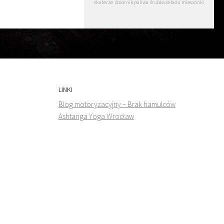
skuterze
zbiornik paliwa
śrubka składu mieszanki
LINKI
Blog motoryzacyjny – Brak hamulców
Ashtanga Yoga Wrocław