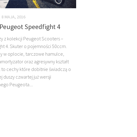
8 MAJA, 2016
Peugeot Speedfight 4
y z kolekcji Peugeot Scooters –
ht 4. Skuter o pojemności 50ccm.
 w oplocie, tarczowe hamulce,
mortyzator oraz agresywny kształt
to cechy które dobitnie świadczą o
 duszy czwartej już wersji
ego Peugeota....