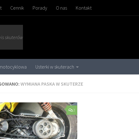
t
Cennik
Porady
O nas
Kontakt
wis skuterów
 motocyklowa
Usterki w skuterach
GOWANO:
WYMIANA PASKA W SKUTERZE
2