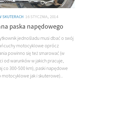
W SKUTERACH
16 STYCZNIA, 2014
na paska napędowego
ytkownik jednośladu musi dbać o swój
łańcuchy motocyklowe oprócz
nia powinno się też smarować (w
ci od warunków w jakich pracuje,
j co 300-500 km), paski napędowe
 motocyklowe jak i skuterowe)...