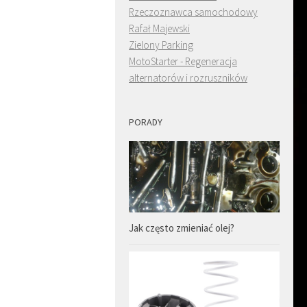
Rzeczoznawca samochodowy
Rafał Majewski
Zielony Parking
MotoStarter - Regeneracja
alternatorów i rozruszników
PORADY
Jak często zmieniać olej?