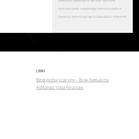
mieszanki
speedfight4
wariator
wymiana
wymiana paska napędowego
wymiana paska w
skuterze
zbiornik paliwa
śrubka składu mieszanki
LINKI
Blog motoryzacyjny – Brak hamulców
Ashtanga Yoga Wrocław