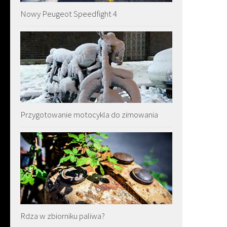
Nowy Peugeot Speedfight 4
Przygotowanie motocykla do zimowania
Rdza w zbiorniku paliwa?