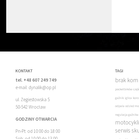
KONTAKT
TAGI
brak komp
tel. +48 607 249 749
e-mail: dynalik@op.pl
pocketbików
częś
gaźnik
iglica
koro
ul. Żegiestowska 5
50-542 Wrocław
odpala
odzież mo
regulacja gaźnika
GODZINY OTWARCIA
motocykli
serwis sk
Pn-Pt: od 10:00 do 18:00
Sob: od 10:00 do 13:00