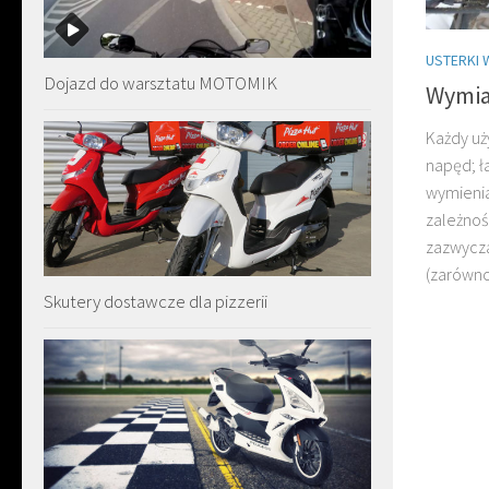
USTERKI 
Dojazd do warsztatu MOTOMIK
Wymia
Każdy uż
napęd; 
wymienia
zależnoś
zazwycza
(zarówno
Skutery dostawcze dla pizzerii