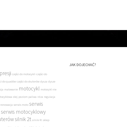
JAK DOJECHAĆ?
resji
części do motocykli
części do
ci do quadów
części do skuterów
dysza
dysze
motocykl
zja
malowanie
motocykl nie
tocyklowa
olej
poziom paliwa
rdza
regulacja
serwis
renowacja
serwis moto
serwis motocyklowy
uterów
silnik 2t
silnik 4t
sklep