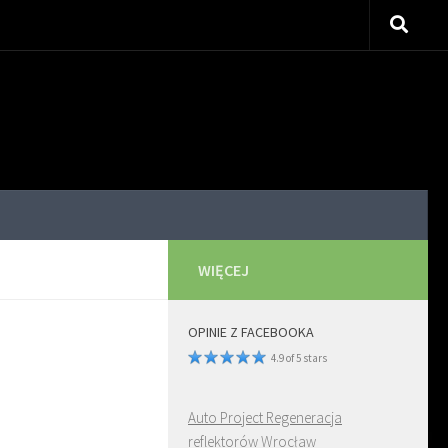
WIĘCEJ
OPINIE Z FACEBOOKA
4.9 of 5 stars
Auto Project Regeneracja
reflektorów Wrocław