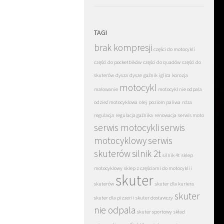
TAGI
brak kompresji
części do motocykli
części do pocketbików
części do quadów
części do
skuterów
dysza
dysze
gaźnik
iglica
korozja
motocykl
malowanie
motocykl nie odpala
odzież motocyklowa
olej
poziom paliwa
rdza
regulacja
regulacja gaźnika
renowacja
serwis moto
serwis motocykli
serwis
motocyklowy
serwis
skuterów
silnik 2t
silnik 4t
sklep
motocyklowy
sklep z częściami do motocykli i
skuter
skuterów
skuter dla kuriera
skuter
skuter dla pizzerii
skuter dostawczy
nie odpala
skuter sportowy
skład