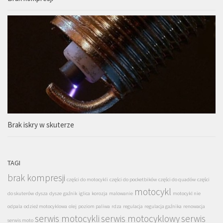
Brak iskry w skuterze
TAGI
brak kompresji
części do motocykli
części do pocketbików
części do quadów
części
motocykl
do skuterów
dysza
dysze
gaźnik
iglica
korozja
malowanie
motocykl nie
odpala
odzież motocyklowa
olej
poziom paliwa
rdza
regulacja
regulacja gaźnika
renowacja
serwis motocykli
serwis motocyklowy
serwis
serwis moto