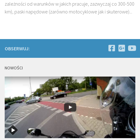
zależności od warunków w jakich pracuje, zazwyczaj co 300-500
km), paski napędowe (zarówno motocyklowe jak i skuterowe)...
OBSERWUJ:
NOWOŚCI