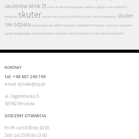
skuterów
silnik 2t
silnik 4t
sklep motocyklowy
sklep z częściami do motocykli i
skuter
skuter
skuterów
skuter dla kuriera
skuter dla pizzerii
skuter dostawczy
nie odpala
skuter sportowy
skład mieszanki
speedfight4
wariator
wymiana
wymiana
paska napędowego
wymiana paska w skuterze
zbiornik paliwa
śrubka składu mieszanki
KONTAKT
tel. +48 607 249 749
e-mail: dynalik@op.pl
ul. Żegiestowska 5
50-542 Wrocław
GODZINY OTWARCIA
Pn-Pt: od 10:00 do 18:00
Sob: od 10:00 do 13:00