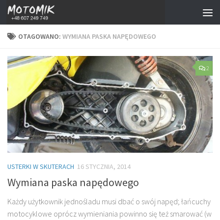
Przejdź do treści
OTAGOWANO:
WYMIANA PASKA NAPĘDOWEGO
2
USTERKI W SKUTERACH
16 STYCZNIA, 2014
Wymiana paska napędowego
Każdy użytkownik jednośladu musi dbać o swój napęd; łańcuchy
motocyklowe oprócz wymieniania powinno się też smarować (w