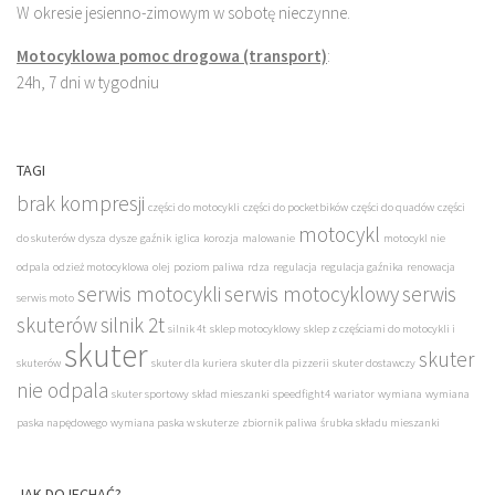
W okresie jesienno-zimowym w sobotę nieczynne.
Motocyklowa pomoc drogowa (transport)
:
24h, 7 dni w tygodniu
TAGI
brak kompresji
części do motocykli
części do pocketbików
części do quadów
części
motocykl
do skuterów
dysza
dysze
gaźnik
iglica
korozja
malowanie
motocykl nie
odpala
odzież motocyklowa
olej
poziom paliwa
rdza
regulacja
regulacja gaźnika
renowacja
serwis motocykli
serwis motocyklowy
serwis
serwis moto
skuterów
silnik 2t
silnik 4t
sklep motocyklowy
sklep z częściami do motocykli i
skuter
skuter
skuterów
skuter dla kuriera
skuter dla pizzerii
skuter dostawczy
nie odpala
skuter sportowy
skład mieszanki
speedfight4
wariator
wymiana
wymiana
paska napędowego
wymiana paska w skuterze
zbiornik paliwa
śrubka składu mieszanki
JAK DOJECHAĆ?