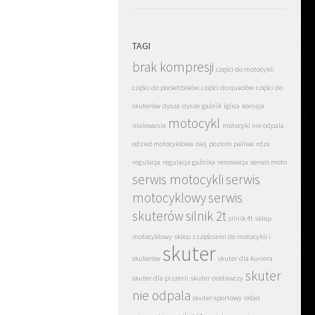
TAGI
brak kompresji
części do motocykli
części do pocketbików
części do quadów
części do
skuterów
dysza
dysze
gaźnik
iglica
korozja
motocykl
malowanie
motocykl nie odpala
odzież motocyklowa
olej
poziom paliwa
rdza
regulacja
regulacja gaźnika
renowacja
serwis moto
serwis motocykli
serwis
motocyklowy
serwis
skuterów
silnik 2t
silnik 4t
sklep
motocyklowy
sklep z częściami do motocykli i
skuter
skuterów
skuter dla kuriera
skuter
skuter dla pizzerii
skuter dostawczy
nie odpala
skuter sportowy
skład