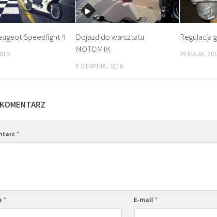
ugeot Speedfight 4
Dojazd do warsztatu
Regulacja g
MOTOMIK
2016
25 MAJA, 20
5 SIERPNIA, 2016
 KOMENTARZ
ntarz
*
a
*
E-mail
*