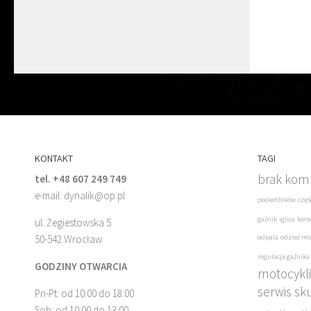
KONTAKT
TAGI
brak komp
tel. +48 607 249 749
e-mail: dynalik@op.pl
pocketbików
częś
gaźnik
iglica
koro
ul. Żegiestowska 5
50-542 Wrocław
odpala
odzież mo
regulacja gaźnika
GODZINY OTWARCIA
motocykli
serwis sk
Pn-Pt: od 10:00 do 18:00
Sob: od 10:00 do 13:00