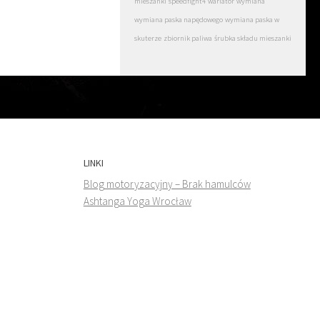
mieszanki
speedfight4
wariator
wymiana
wymiana paska napędowego
wymiana paska w
skuterze
zbiornik paliwa
śrubka składu mieszanki
LINKI
Blog motoryzacyjny – Brak hamulców
Ashtanga Yoga Wrocław