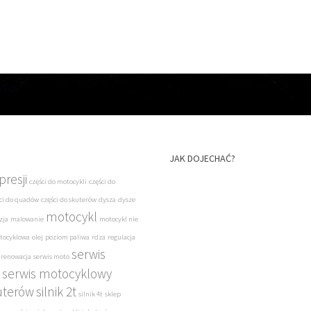
JAK DOJECHAĆ?
resji
części do motocykli
części do
ci do quadów
części do skuterów
dysza
dysze
motocykl
zja
malowanie
motocykl nie
tocyklowa
olej
poziom paliwa
rdza
regulacja
serwis
renowacja
serwis moto
serwis motocyklowy
uterów
silnik 2t
silnik 4t
sklep