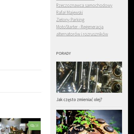
Rzeczoznawca samochodowy
Rafał Majewski
Zielony Parking
MotoStarter - Regeneracja
alternatorów i rozruszników
PORADY
Jak często zmieniać olej?
18