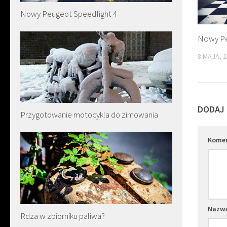
Nowy Peugeot Speedfight 4
Nowy Pe
8 MAJA, 
DODAJ
Przygotowanie motocykla do zimowania
Kome
Nazw
Rdza w zbiorniku paliwa?