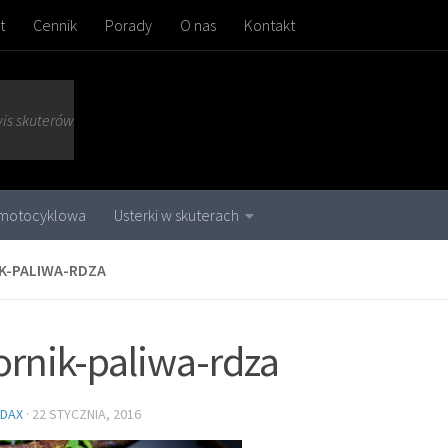
t
Cennik
Porady
O nas
Kontakt
wis skuterów
 motocyklowa
Usterki w skuterach
K-PALIWA-RDZA
ornik-paliwa-rdza
DAX
·
22 STYCZNIA, 2016