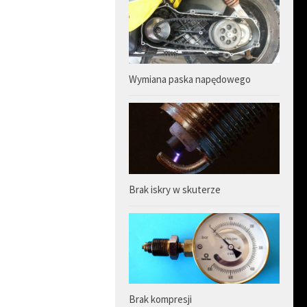
Wymiana paska napędowego
Brak iskry w skuterze
Brak kompresji