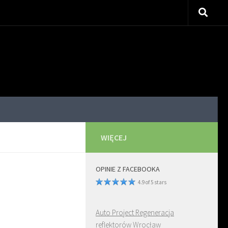
WIĘCEJ
OPINIE Z FACEBOOKA
4.9 of 5 stars
Auto Project Regeneracja
reflektorów Wrocław