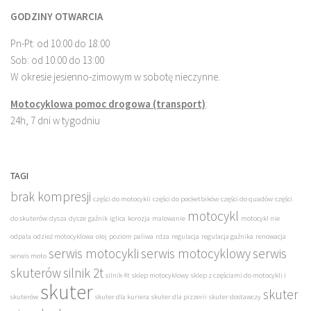
GODZINY OTWARCIA
Pn-Pt: od 10:00 do 18:00
Sob: od 10:00 do 13:00
W okresie jesienno-zimowym w sobotę nieczynne.
Motocyklowa pomoc drogowa (transport)
:
24h, 7 dni w tygodniu
TAGI
brak kompresji
części do motocykli
części do pocketbików
części do quadów
części
motocykl
do skuterów
dysza
dysze
gaźnik
iglica
korozja
malowanie
motocykl nie
odpala
odzież motocyklowa
olej
poziom paliwa
rdza
regulacja
regulacja gaźnika
renowacja
serwis motocykli
serwis motocyklowy
serwis
serwis moto
skuterów
silnik 2t
silnik 4t
sklep motocyklowy
sklep z częściami do motocykli i
skuter
skuter
skuterów
skuter dla kuriera
skuter dla pizzerii
skuter dostawczy