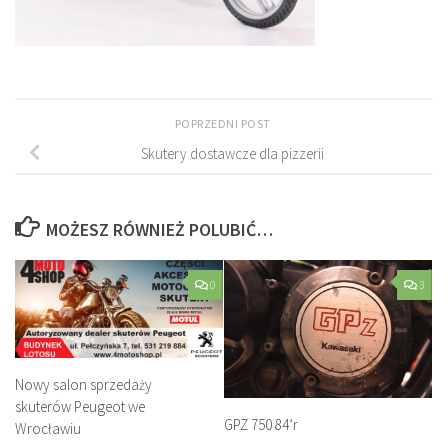
POPRZEDNI POST
Skutery dostawcze dla pizzerii
MOŻESZ RÓWNIEŻ POLUBIĆ…
0
3
Nowy salon sprzedaży
skuterów Peugeot we
GPZ 750 84’r
Wrocławiu