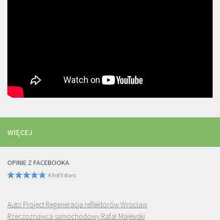
WIĘCEJ
OPINIE Z FACEBOOKA
4.9 of 5 stars
Auto Project Regeneracja reflektorów Wrocław
Rzeczoznawca samochodowy Rafał Majewski