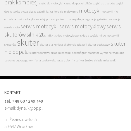
brak kompresji
części do motocykli
części do pocketbików
części do quadów
części
motocykl
do skuterów
dysza
dysze
gaźnik
iglica
korozja
malowanie
motocykl nie
odpala
odzież motocyklowa
olej
poziom paliwa
rdza
regulacja
regulacja gaźnika
renowacja
serwis motocykli
serwis motocyklowy
serwis
serwis moto
skuterów
silnik 2t
silnik 4t
sklep motocyklowy
sklep z częściami do motocykli i
skuter
skuter
skuterów
skuter dla kuriera
skuter dla pizzerii
skuter dostawczy
nie odpala
skuter sportowy
skład mieszanki
speedfight4
wariator
wymiana
wymiana
paska napędowego
wymiana paska w skuterze
zbiornik paliwa
śrubka składu mieszanki
KONTAKT
tel. +48 607 249 749
e-mail: dynalik@op.pl
ul. Żegiestowska 5
50-542 Wrocław