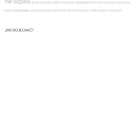
nie odpala
skuter sportowy
skład mieszanki
speedfight4
wariator
wymiana
wymiana
paska napędowego
wymiana paska w skuterze
zbiornik paliwa
śrubka składu mieszanki
JAK DOJECHAĆ?