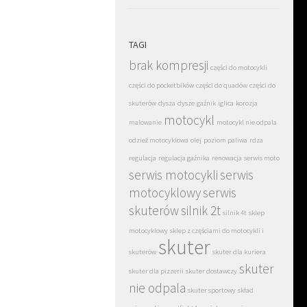
TAGI
brak kompresji
części do motocykli
części do pocketbików
części do quadów
części do
skuterów
dysza
dysze
gaźnik
iglica
korozja
motocykl
malowanie
motocykl nie odpala
odzież motocyklowa
olej
poziom paliwa
rdza
regulacja
regulacja gaźnika
renowacja
serwis moto
serwis motocykli
serwis
motocyklowy
serwis
skuterów
silnik 2t
silnik 4t
sklep
motocyklowy
sklep z częściami do motocykli i
skuter
skuterów
skuter dla kuriera
skuter
skuter dla pizzerii
skuter dostawczy
nie odpala
skuter sportowy
skład