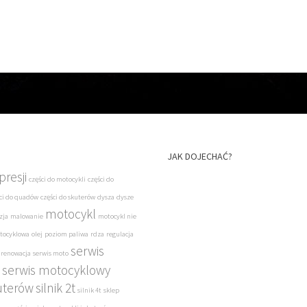
JAK DOJECHAĆ?
resji
części do motocykli
części do
ci do quadów
części do skuterów
dysza
dysze
motocykl
zja
malowanie
motocykl nie
tocyklowa
olej
poziom paliwa
rdza
regulacja
serwis
renowacja
serwis moto
serwis motocyklowy
uterów
silnik 2t
silnik 4t
sklep