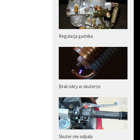
Regulacja gaźnika
Brak iskry w skuterze
Skuter nie odpala