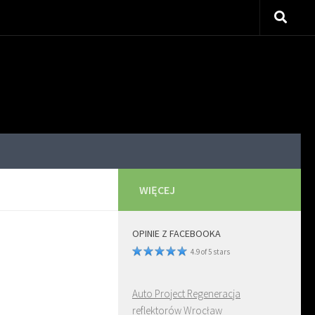
WIĘCEJ
OPINIE Z FACEBOOKA
4.9 of 5 stars
Auto Project Regeneracja
reflektorów Wrocław