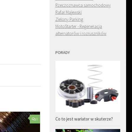
Rzeczoznawca samochodowy
Rafał Majewski
Zielony Parking
MotoStarter - Regeneracja
alternatorów i rozruszników
PORADY
Co to jest wariator w skuterze?
0