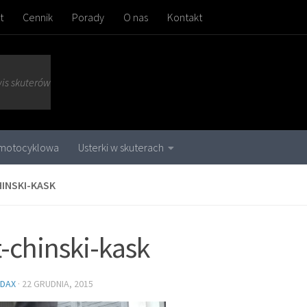
t
Cennik
Porady
O nas
Kontakt
wis skuterów
 motocyklowa
Usterki w skuterach
INSKI-KASK
t-chinski-kask
DAX
·
22 GRUDNIA, 2015