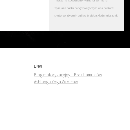
mieszanki
speedfight4
wariator
wymiana
wymiana paska napędowego
wymiana paska w
skuterze
zbiornik paliwa
śrubka składu mieszanki
LINKI
Blog motoryzacyjny – Brak hamulców
Ashtanga Yoga Wrocław