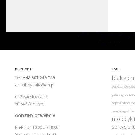
KONTAKT
TAGI
brak komp
tel. +48 607 249 749
e-mail: dynalik@op.pl
pocketbików
częś
gaźnik
iglica
koro
ul. Żegiestowska 5
50-542 Wrocław
odpala
odzież mo
regulacja gaźnika
GODZINY OTWARCIA
motocykli
serwis sk
Pn-Pt: od 10:00 do 18:00
Sob: od 10:00 do 13:00