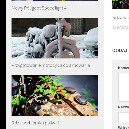
Nowy Peugeot Speedfight 4
Rdza w z
25 PAŹDZ
DODAJ
Przygotowanie motocykla do zimowania
Kome
Nazw
Rdza w zbiorniku paliwa?
Witry