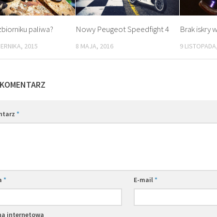
biorniku paliwa?
Nowy Peugeot Speedfight 4
Brak iskry 
IERNIKA, 2015
8 MAJA, 2016
9 LISTOPADA
 KOMENTARZ
ntarz
*
a
*
E-mail
*
na internetowa